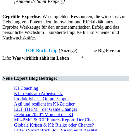
[Antoine de Saint-Exupéry]
Geprüfte Expertise
: Wir empfehlen Ressourcen, die wir selbst zur
Hebelung von Potenzialen, Innovation und Effektivität nutzen.
Erprobte Werkzeuge für den unternehmerischen Erfolg und das
persönliche Wachstum – kuratierte Impulse für Entscheider und
Nachwuchskräfte.
TOP-Buch-Tipp
(Anzeige)
The Big Five for
Life:
Was wirklich zählt im Leben
*
Neue
Expert Blog
Beiträge:
KI-Coaching
KI-Trends am Arbeitsplatz
Produktivität = Output / Input
Agil und resilient im KI-Zeitalter
LET THEM – der Game Changer
„Februar 2020“-Moment der KI
ML-PMC & ICF Futures Report: Der Check
Globale Krisen & KI: Risiko oder Chance?
LEGO Smart Brick: IoT-Vision wird Realität