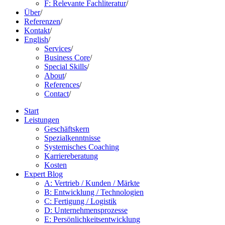
F: Relevante Fachliteratur
/
Über
/
Referenzen
/
Kontakt
/
English
/
Services
/
Business Core
/
Special Skills
/
About
/
References
/
Contact
/
Start
Leistungen
Geschäftskern
Spezialkenntnisse
Systemisches Coaching
Karriereberatung
Kosten
Expert Blog
A: Vertrieb / Kunden / Märkte
B: Entwicklung / Technologien
C: Fertigung / Logistik
D: Unternehmensprozesse
E: Persönlichkeitsentwicklung