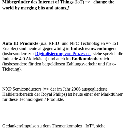
Mitbegründer
des Internet of Things
(IoT) => „
change
the
world
by
merging
bits
and
atoms
„❗️
Auto-ID-Produkte
(u.a. RFID- und NFC-Technologien => IoT
Enabler) sind heute allgegenwärtig in
Industrieanwendungen
(insbesondere zur
Digitalisierung
von Prozessen
, siehe speziell die
Industrie 4.0 Aktivitäten) und auch im
Endkundenbereich
(insbesondere für den bargeldlosen Zahlungsverkehr und für e-
Ticketing).
NXP Semiconductors (=> der im Jahr 2006 ausgegliederte
Halbleiterbereich der Royal Philips) ist heute einer der Marktführer
für diese Technologien / Produkte.
Gedanken/Impulse zu dem Themenkomplex „IoT“, siehe: