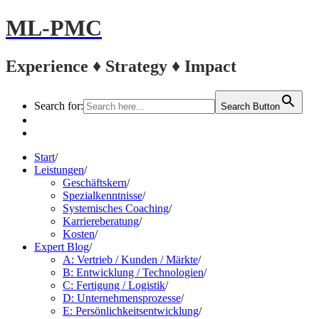
ML-PMC
Experience ♦ Strategy ♦ Impact
Search for:
Search Button
LinkedIn
Kontakt
Start
/
Leistungen
/
Geschäftskern
/
Spezialkenntnisse
/
Systemisches Coaching
/
Karriereberatung
/
Kosten
/
Expert Blog
/
A: Vertrieb / Kunden / Märkte
/
B: Entwicklung / Technologien
/
C: Fertigung / Logistik
/
D: Unternehmensprozesse
/
E: Persönlichkeitsentwicklung
/