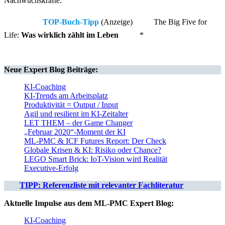
Nachwuchskräfte.
TOP-Buch-Tipp
(Anzeige)
The Big Five for
Life:
Was wirklich zählt im Leben
*
Neue
Expert Blog
Beiträge:
KI-Coaching
KI-Trends am Arbeitsplatz
Produktivität = Output / Input
Agil und resilient im KI-Zeitalter
LET THEM – der Game Changer
„Februar 2020“-Moment der KI
ML-PMC & ICF Futures Report: Der Check
Globale Krisen & KI: Risiko oder Chance?
LEGO Smart Brick: IoT-Vision wird Realität
Executive-Erfolg
TIPP: Referenzliste mit relevanter Fachliteratur
Aktuelle Impulse aus dem ML-PMC Expert Blog:
KI-Coaching