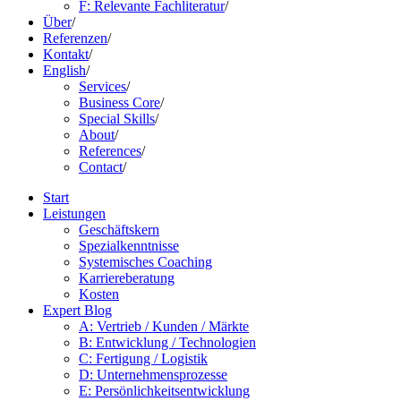
F: Relevante Fachliteratur
/
Über
/
Referenzen
/
Kontakt
/
English
/
Services
/
Business Core
/
Special Skills
/
About
/
References
/
Contact
/
Start
Leistungen
Geschäftskern
Spezialkenntnisse
Systemisches Coaching
Karriereberatung
Kosten
Expert Blog
A: Vertrieb / Kunden / Märkte
B: Entwicklung / Technologien
C: Fertigung / Logistik
D: Unternehmensprozesse
E: Persönlichkeitsentwicklung