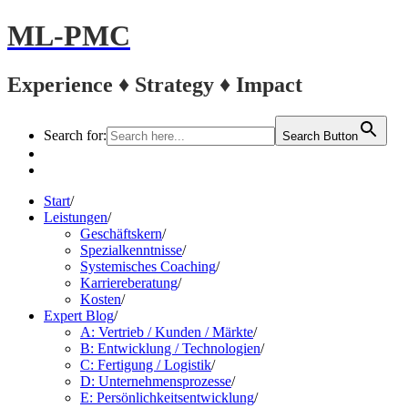
ML-PMC
Experience ♦ Strategy ♦ Impact
Search for:
Search Button
LinkedIn
Kontakt
Start
/
Leistungen
/
Geschäftskern
/
Spezialkenntnisse
/
Systemisches Coaching
/
Karriereberatung
/
Kosten
/
Expert Blog
/
A: Vertrieb / Kunden / Märkte
/
B: Entwicklung / Technologien
/
C: Fertigung / Logistik
/
D: Unternehmensprozesse
/
E: Persönlichkeitsentwicklung
/