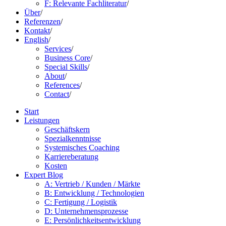
F: Relevante Fachliteratur
/
Über
/
Referenzen
/
Kontakt
/
English
/
Services
/
Business Core
/
Special Skills
/
About
/
References
/
Contact
/
Start
Leistungen
Geschäftskern
Spezialkenntnisse
Systemisches Coaching
Karriereberatung
Kosten
Expert Blog
A: Vertrieb / Kunden / Märkte
B: Entwicklung / Technologien
C: Fertigung / Logistik
D: Unternehmensprozesse
E: Persönlichkeitsentwicklung