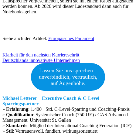
Lautsprecher vorgeschrieben, sofern sie mit einem Kabel aufgeladen
werden können. Ab 2026 wird dieser Ladestandard dann auch für
Notebooks gelten.
Siehe auch den Artikel:
Europäisches Parlament
Beitragsnavigation
Klarheit für den nächsten Karriereschritt
Deutschlands innovativste Unternehmen
Lassen Sie uns sprechen –
unverbindlich, vertraulich,
auf Augenhöhe.
Michael Letterer – Executive Coach & C-Level
Sparringspartner
»
Erfahrung
: 1.400+ Std. C-Level-Sparring und Coaching-Praxis
»
Qualifikation
: Systemischer Coach (750 UE) / CAS Advanced
Management, Universität St. Gallen
»
Standards
: Mitglied der International Coaching Federation (ICF)
»
Stil
: Vertrauensvoll, fundiert, wirkungsorientiert