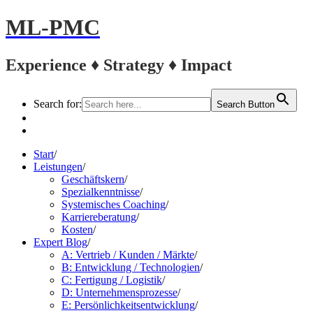
ML-PMC
Experience ♦ Strategy ♦ Impact
Search for:
Search Button
LinkedIn
Kontakt
Start
/
Leistungen
/
Geschäftskern
/
Spezialkenntnisse
/
Systemisches Coaching
/
Karriereberatung
/
Kosten
/
Expert Blog
/
A: Vertrieb / Kunden / Märkte
/
B: Entwicklung / Technologien
/
C: Fertigung / Logistik
/
D: Unternehmensprozesse
/
E: Persönlichkeitsentwicklung
/