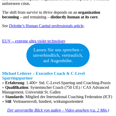
unforeseen crisis.
The shift from
survive
to
thrive
depends on an
organization
becoming
– and remaining –
distinctly human at its core
.
See
Deloitte’s Human Capital professionals article
.
Beitragsnavigation
EUV – extreme ultra violet technology
Lassen Sie uns sprechen –
unverbindlich, vertraulich,
auf Augenhöhe.
Michael Letterer – Executive Coach & C-Level
Sparringspartner
»
Erfahrung
: 1.400+ Std. C-Level-Sparring und Coaching-Praxis
»
Qualifikation
: Systemischer Coach (750 UE) / CAS Advanced
Management, Universität St. Gallen
»
Standards
: Mitglied der International Coaching Federation (ICF)
»
Stil
: Vertrauensvoll, fundiert, wirkungsorientiert
Der unverstellte Blick von außen – Video ansehen (ca. 2 Min.)