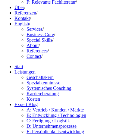
F: Relevante Fachliteratur
/
Über
/
Referenzen
/
Kontakt
/
English
/
Services
/
Business Core
/
Special Skills
/
About
/
References
/
Contact
/
Start
Leistungen
Geschäftskern
Spezialkenntnisse
Systemisches Coaching
Karriereberatung
Kosten
Expert Blog
A: Vertrieb / Kunden / Märkte
B: Entwicklung / Technologien
C: Fertigung / Logistik
D: Unternehmensprozesse
E: Persönlichkeitsentwicklung