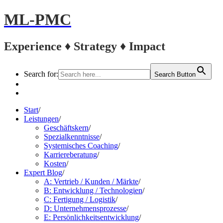
ML-PMC
Experience ♦ Strategy ♦ Impact
Search for:
Search Button
LinkedIn
Kontakt
Start
/
Leistungen
/
Geschäftskern
/
Spezialkenntnisse
/
Systemisches Coaching
/
Karriereberatung
/
Kosten
/
Expert Blog
/
A: Vertrieb / Kunden / Märkte
/
B: Entwicklung / Technologien
/
C: Fertigung / Logistik
/
D: Unternehmensprozesse
/
E: Persönlichkeitsentwicklung
/