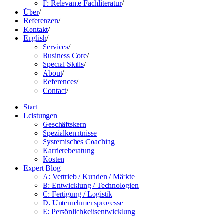
F: Relevante Fachliteratur
/
Über
/
Referenzen
/
Kontakt
/
English
/
Services
/
Business Core
/
Special Skills
/
About
/
References
/
Contact
/
Start
Leistungen
Geschäftskern
Spezialkenntnisse
Systemisches Coaching
Karriereberatung
Kosten
Expert Blog
A: Vertrieb / Kunden / Märkte
B: Entwicklung / Technologien
C: Fertigung / Logistik
D: Unternehmensprozesse
E: Persönlichkeitsentwicklung