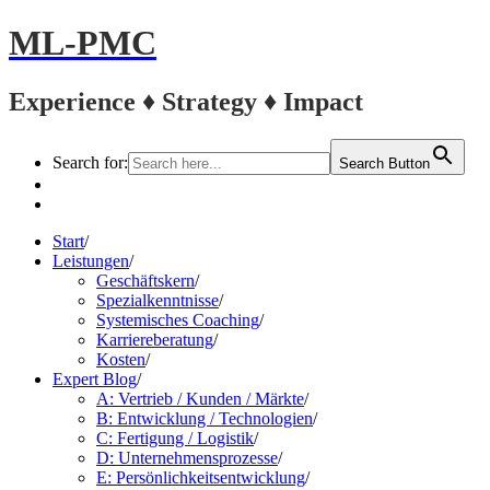
ML-PMC
Experience ♦ Strategy ♦ Impact
Search for:
Search Button
LinkedIn
Kontakt
Start
/
Leistungen
/
Geschäftskern
/
Spezialkenntnisse
/
Systemisches Coaching
/
Karriereberatung
/
Kosten
/
Expert Blog
/
A: Vertrieb / Kunden / Märkte
/
B: Entwicklung / Technologien
/
C: Fertigung / Logistik
/
D: Unternehmensprozesse
/
E: Persönlichkeitsentwicklung
/