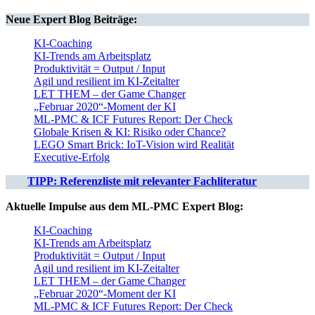
Neue
Expert Blog
Beiträge:
KI-Coaching
KI-Trends am Arbeitsplatz
Produktivität = Output / Input
Agil und resilient im KI-Zeitalter
LET THEM – der Game Changer
„Februar 2020“-Moment der KI
ML-PMC & ICF Futures Report: Der Check
Globale Krisen & KI: Risiko oder Chance?
LEGO Smart Brick: IoT-Vision wird Realität
Executive-Erfolg
TIPP: Referenzliste mit relevanter Fachliteratur
Aktuelle Impulse aus dem ML-PMC Expert Blog:
KI-Coaching
KI-Trends am Arbeitsplatz
Produktivität = Output / Input
Agil und resilient im KI-Zeitalter
LET THEM – der Game Changer
„Februar 2020“-Moment der KI
ML-PMC & ICF Futures Report: Der Check