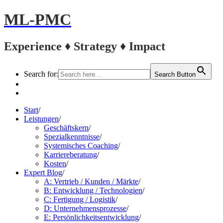
ML-PMC
Experience ♦ Strategy ♦ Impact
Search for:
Search Button
LinkedIn
Kontakt
Start
/
Leistungen
/
Geschäftskern
/
Spezialkenntnisse
/
Systemisches Coaching
/
Karriereberatung
/
Kosten
/
Expert Blog
/
A: Vertrieb / Kunden / Märkte
/
B: Entwicklung / Technologien
/
C: Fertigung / Logistik
/
D: Unternehmensprozesse
/
E: Persönlichkeitsentwicklung
/