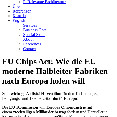
F: Relevante Fachliteratur
Über
Referenzen
Kontakt
English
Services
Business Core
Special Skills
About
References
Contact
EU Chips Act: Wie die EU
moderne Halbleiter-Fabriken
nach Europa holen will
Sehr
wichtige Aktivität/Investition
für den Technologie-,
Fertigungs- und Talente-
„Standort“ Europa
!
Die
EU-Kommission
will Europas
Chipindustrie
mit
einem
zweistelligen Milliardenbetrag
fördern und Hersteller in
Krisenzeiten dazu anhalten, europäische Kunden zu bevorzugen.