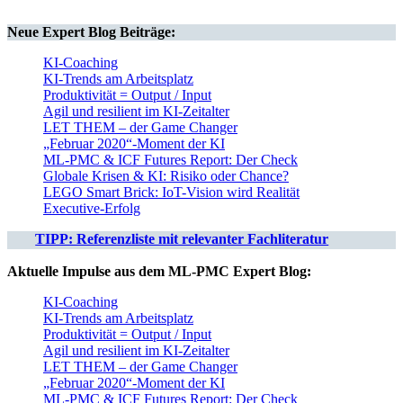
Neue
Expert Blog
Beiträge:
KI-Coaching
KI-Trends am Arbeitsplatz
Produktivität = Output / Input
Agil und resilient im KI-Zeitalter
LET THEM – der Game Changer
„Februar 2020“-Moment der KI
ML-PMC & ICF Futures Report: Der Check
Globale Krisen & KI: Risiko oder Chance?
LEGO Smart Brick: IoT-Vision wird Realität
Executive-Erfolg
TIPP: Referenzliste mit relevanter Fachliteratur
Aktuelle Impulse aus dem ML-PMC Expert Blog:
KI-Coaching
KI-Trends am Arbeitsplatz
Produktivität = Output / Input
Agil und resilient im KI-Zeitalter
LET THEM – der Game Changer
„Februar 2020“-Moment der KI
ML-PMC & ICF Futures Report: Der Check