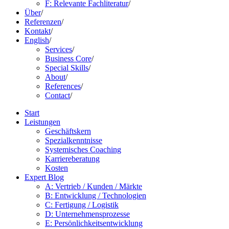
F: Relevante Fachliteratur
/
Über
/
Referenzen
/
Kontakt
/
English
/
Services
/
Business Core
/
Special Skills
/
About
/
References
/
Contact
/
Start
Leistungen
Geschäftskern
Spezialkenntnisse
Systemisches Coaching
Karriereberatung
Kosten
Expert Blog
A: Vertrieb / Kunden / Märkte
B: Entwicklung / Technologien
C: Fertigung / Logistik
D: Unternehmensprozesse
E: Persönlichkeitsentwicklung